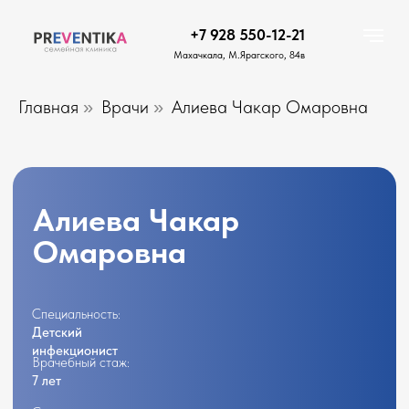
+7 928 550-12-21
Махачкала, М.Ярагского, 84в
Главная
Врачи
Алиева Чакар Омаровна
»
»
Алиева Чакар
Омаровна
Специальность:
Детский
инфекционист
Врачебный стаж:
7 лет
Стоимость приема:
2000 рублей
Записаться на
прием