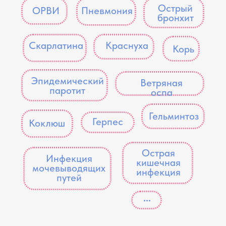
...
Образование
2016 г. - Дагестанская
государственная медицинская
академия
2016-2018 г. - Ординатура по
педиатрии на базе Детской
республиканской клинической
больницы им. Н.М. Кураева (г.
Махачкала)
2019 г. - Повышение квалификации по
программе "Диагностика и терапия
инфекционных болезней" по
специальности "Инфекционные
болезни", Ижевская государственная
медицинская академия (г. Ижевск)
2022 г. - Повышение квалификации по
специальности "Неонатология"
2023 г. - Повышение квалификации по