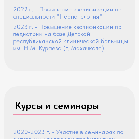
Каспийская центральная
городская больница (г. Каспийск)
c 2019 г. - Инфекционист, ГБУ РД
Каспийская центральная
городская больница (г. Каспийск)
2020-2022 г. - Педиатр, ГБУ РД
Детская поликлиника № 1 (г.
Махачкала)
c 2022 г. - Ассистент кафедры
Педиатрии ФПК и ППС на базе
ГБУ РД Детская республиканская
больница имени Н.М. Кураева (г.
Махачкала)
С 2023 г. - Педиатр, Детская клиника
Preventika (г. Махачкала)
Член Союза педиатров России