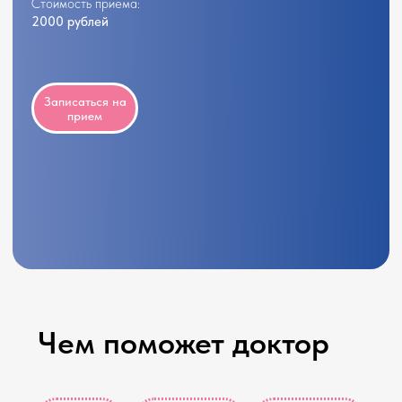
Чем поможет доктор
Острый
ОРВИ
Пневмония
бронхит
Скарлатина
Краснуха
Корь
Эпидемический
Ветряная
паротит
оспа
Гельминтоз
Герпес
Коклюш
Острая
Инфекция
кишечная
мочевыводящих
инфекция
путей