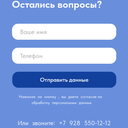
Превентика 2024
ООО "Превентика" г. Махачкала, ул.Магомеда
Ярагского, 84в
ИНН 0572032306
ОГРН 1230500000114