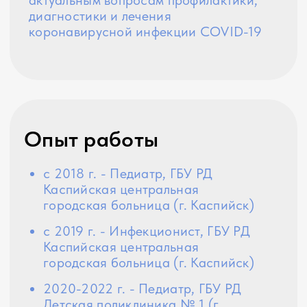
Остались вопросы?
Отправить данные
Нажимая на кнопку , вы даете согласие на
обработку персональных данных
Или звоните꞉ +7 928 550‑12‑12