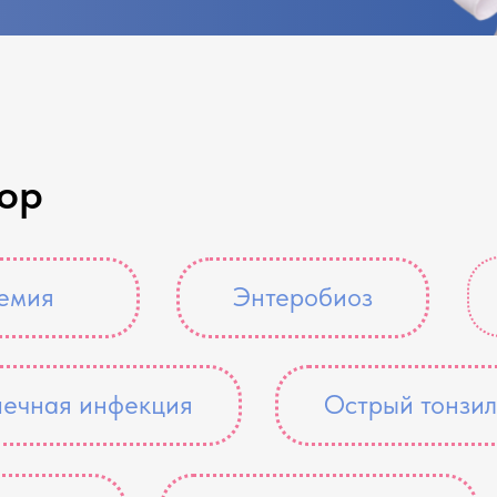
ор
емия
Энтеробиоз
ечная инфекция
Острый тонзил