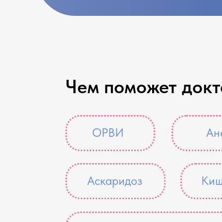
Чем поможет докт
ОРВИ
Ан
Аскаридоз
Киш